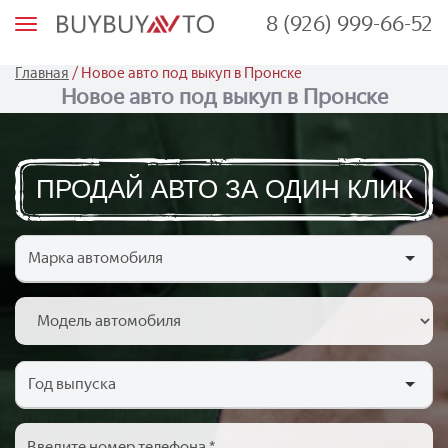
8 (926) 999-66-52
М
е
н
ю
/
Главная
Новое авто под выкуп в Пронске
Новое авто под выкуп в Пронске
ПРОДАЙ АВТО ЗА ОДИН КЛИК