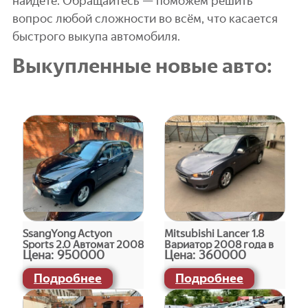
найдёте. Обращайтесь — поможем решить
вопрос любой сложности во всём, что касается
быстрого выкупа автомобиля.
Выкупленные новые авто:
SsangYong Actyon
Mitsubishi Lancer 1.8
Sports 2.0 Автомат 2008
Вариатор 2008 года в
Цена:
950000
Цена:
360000
года в Пронске
Пронске
Подробнее
Подробнее