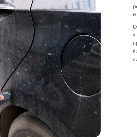
р
и
О
х
п
к
а