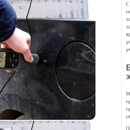
С
о
з
з
в
у
у
М
п
п
о
П